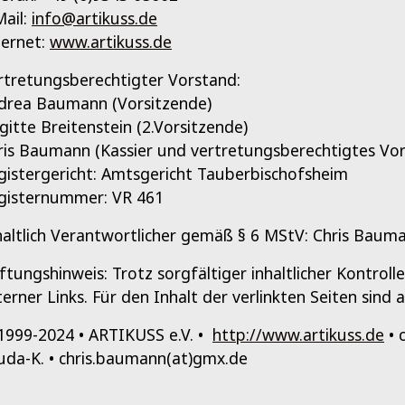
Mail:
info@artikuss.de
ternet:
www.artikuss.de
rtretungsberechtigter Vorstand:
drea Baumann (Vorsitzende)
igitte Breitenstein (2.Vorsitzende)
ris Baumann (Kassier und vertretungsberechtigtes Vor
gistergericht: Amtsgericht Tauberbischofsheim
gisternummer: VR 461
haltlich Verantwortlicher gemäß § 6 MStV: Chris Baum
ftungshinweis: Trotz sorgfältiger inhaltlicher Kontrol
terner Links. Für den Inhalt der verlinkten Seiten sind 
1999-2024 • ARTIKUSS e.V. •
http://www.artikuss.de
• 
uda-K. • chris.baumann(at)gmx.de