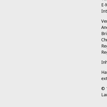
E-
In
Ve
An
Br
Ch
Re
Re
In
Ha
ex
© 
La