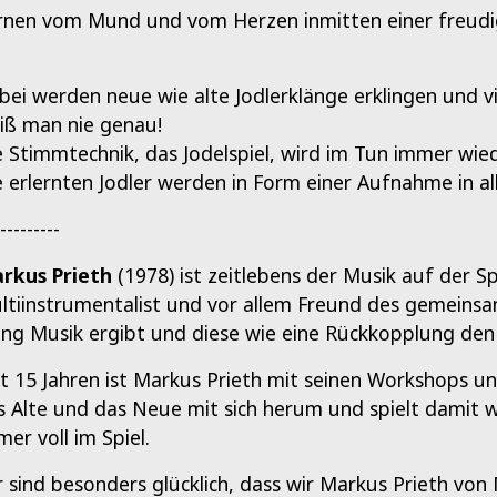
rnen vom Mund und vom Herzen inmitten einer freud
bei werden neue wie alte Jodlerklänge erklingen und v
iß man nie genau!
e Stimmtechnik, das Jodelspiel, wird im Tun immer wie
e erlernten Jodler werden in Form einer Aufnahme in
---------
rkus Prieth
(1978) ist zeitlebens der Musik auf der S
ltiinstrumentalist und vor allem Freund des gemeins
ang Musik ergibt und diese wie eine Rückkopplung de
it 15 Jahren ist Markus Prieth mit seinen Workshops u
s Alte und das Neue mit sich herum und spielt damit wi
er voll im Spiel.
r sind besonders glücklich, dass wir Markus Prieth vo