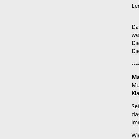
Le
Da
we
Di
Di
----
Ma
Mu
Kl
Se
da
imm
Wi