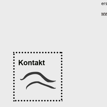
er
ww