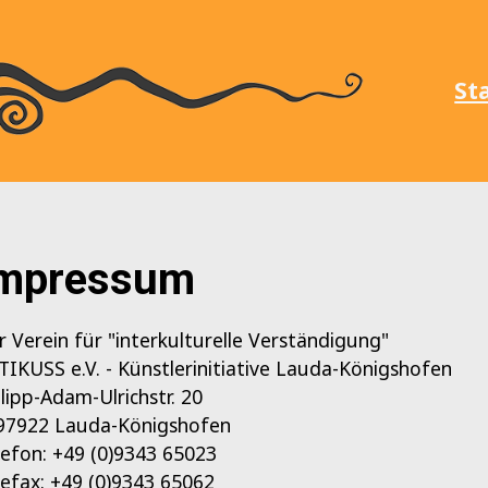
St
mpressum
r Verein für "interkulturelle Verständigung"
TIKUSS e.V. - Künstlerinitiative Lauda-Königshofen
ilipp-Adam-Ulrichstr. 20
97922 Lauda-Königshofen
lefon: +49 (0)9343 65023
lefax: +49 (0)9343 65062