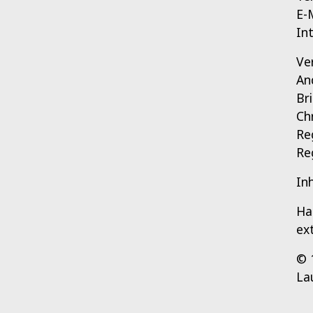
E-
In
Ve
An
Br
Ch
Re
Re
In
Ha
ex
© 
La