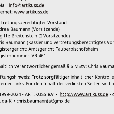
Mail:
info@artikuss.de
ternet:
www.artikuss.de
rtretungsberechtigter Vorstand:
drea Baumann (Vorsitzende)
igitte Breitenstein (2.Vorsitzende)
ris Baumann (Kassier und vertretungsberechtigtes Vor
gistergericht: Amtsgericht Tauberbischofsheim
gisternummer: VR 461
haltlich Verantwortlicher gemäß § 6 MStV: Chris Baum
ftungshinweis: Trotz sorgfältiger inhaltlicher Kontrol
terner Links. Für den Inhalt der verlinkten Seiten sind 
1999-2024 • ARTIKUSS e.V. •
http://www.artikuss.de
• 
uda-K. • chris.baumann(at)gmx.de