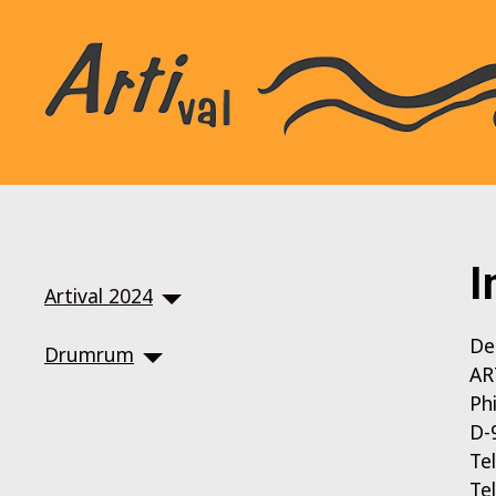
SKIP TO MAIN CONTENT
I
Artival 2024
De
Drumrum
AR
Ph
D-
Te
Te