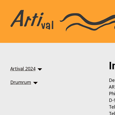
SKIP TO MAIN CONTENT
I
Artival 2024
De
Drumrum
AR
Ph
D-
Te
Te