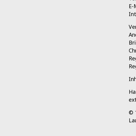
E-
In
Ve
An
Br
Ch
Re
Re
In
Ha
ex
© 
La