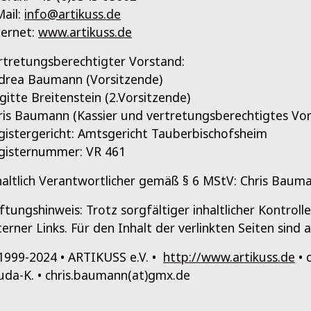
Mail:
info@artikuss.de
ternet:
www.artikuss.de
rtretungsberechtigter Vorstand:
drea Baumann (Vorsitzende)
igitte Breitenstein (2.Vorsitzende)
ris Baumann (Kassier und vertretungsberechtigtes Vor
gistergericht: Amtsgericht Tauberbischofsheim
gisternummer: VR 461
haltlich Verantwortlicher gemäß § 6 MStV: Chris Baum
ftungshinweis: Trotz sorgfältiger inhaltlicher Kontrol
terner Links. Für den Inhalt der verlinkten Seiten sind 
1999-2024 • ARTIKUSS e.V. •
http://www.artikuss.de
• 
uda-K. • chris.baumann(at)gmx.de