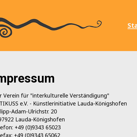
St
mpressum
r Verein für "interkulturelle Verständigung"
TIKUSS e.V. - Künstlerinitiative Lauda-Königshofen
ilipp-Adam-Ulrichstr. 20
97922 Lauda-Königshofen
lefon: +49 (0)9343 65023
lefax: +49 (0)9343 65062