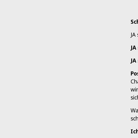
Sc
JA 
JA
JA
Po
Ch
wi
sic
Wa
sc
Ic