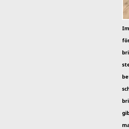
Im
fö
br
st
be
sc
br
gi
ma