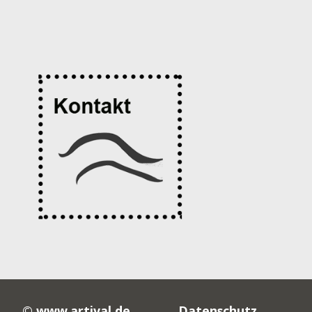
©
www.artival.de
Datenschutz