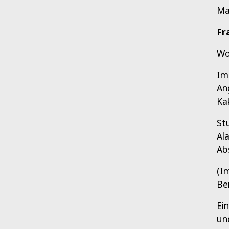
Ma
Fr
Wo
Im
An
Ka
St
Al
Ab
(I
Be
Ei
un