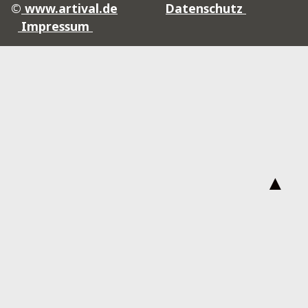
©
www.artival.de
Datenschutz
Impressum
▲