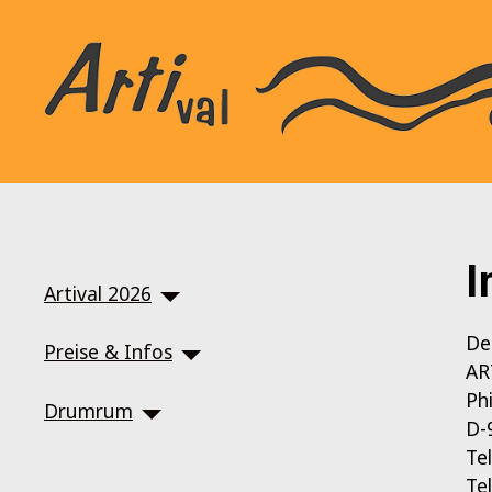
SKIP TO MAIN CONTENT
I
Artival 2026
De
Preise & Infos
AR
Ph
Drumrum
D-
Te
Te