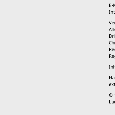
E-
In
Ve
An
Br
Ch
Re
Re
In
Ha
ex
© 
La