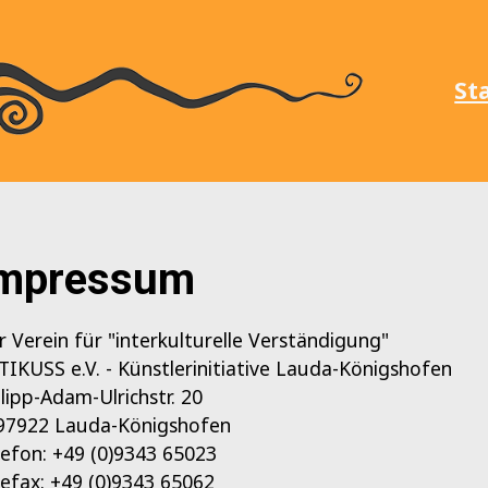
St
mpressum
r Verein für "interkulturelle Verständigung"
TIKUSS e.V. - Künstlerinitiative Lauda-Königshofen
ilipp-Adam-Ulrichstr. 20
97922 Lauda-Königshofen
lefon: +49 (0)9343 65023
lefax: +49 (0)9343 65062