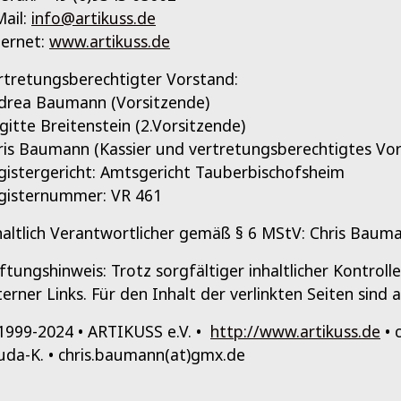
Mail:
info@artikuss.de
ternet:
www.artikuss.de
rtretungsberechtigter Vorstand:
drea Baumann (Vorsitzende)
igitte Breitenstein (2.Vorsitzende)
ris Baumann (Kassier und vertretungsberechtigtes Vor
gistergericht: Amtsgericht Tauberbischofsheim
gisternummer: VR 461
haltlich Verantwortlicher gemäß § 6 MStV: Chris Baum
ftungshinweis: Trotz sorgfältiger inhaltlicher Kontrol
terner Links. Für den Inhalt der verlinkten Seiten sind 
1999-2024 • ARTIKUSS e.V. •
http://www.artikuss.de
• 
uda-K. • chris.baumann(at)gmx.de