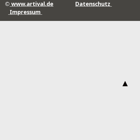
©
www.artival.de
Datenschutz
Impressum
▲