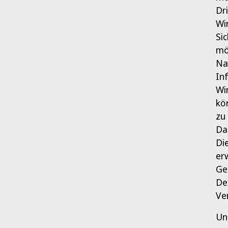
Dr
Wi
Si
mö
Na
In
Wi
kö
zu
Da
Di
er
Ge
De
Ve
Un