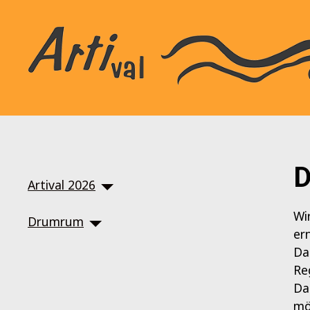
SKIP TO MAIN CONTENT
D
Artival 2026
Wi
Drumrum
er
Da
Re
Da
mö