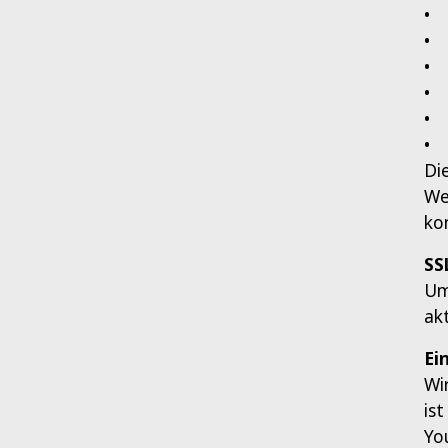
• 
• 
• 
• 
• 
• 
Di
We
ko
SS
Um
ak
Ei
Wi
is
Yo