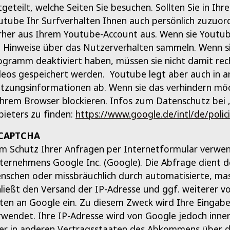
tgeteilt, welche Seiten Sie besuchen. Sollten Sie in I
utube Ihr Surfverhalten Ihnen auch persönlich zuzuord
rher aus Ihrem Youtube-Account aus. Wenn sie Youtube
e Hinweise über das Nutzerverhalten sammeln. Wenn si
ogramm deaktiviert haben, müssen sie nicht damit re
deos gespeichert werden. Youtube legt aber auch in 
tzungsinformationen ab. Wenn sie das verhindern möc
 ihrem Browser blockieren. Infos zum Datenschutz bei 
bieters zu finden:
https://www.google.de/intl/de/polici
CAPTCHA
m Schutz Ihrer Anfragen per Internetformular verwe
ternehmens Google Inc. (Google). Die Abfrage dient d
nschen oder missbräuchlich durch automatisierte, mas
hließt den Versand der IP-Adresse und ggf. weiterer 
ten an Google ein. Zu diesem Zweck wird Ihre Eingabe
rwendet. Ihre IP-Adresse wird von Google jedoch inne
er in anderen Vertragsstaaten des Abkommens über d