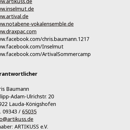
w.artikuss.de
w.inselmut.de
w.artival.de
w.notabene-vokalensemble.de
w.draxpac.com
w.facebook.com/chris.baumann.1217
w.facebook.com/Inselmut
w.facebook.com/ArtivalSommercamp
rantwortlicher
ris Baumann
ilipp-Adam-Ulrichstr. 20
922 Lauda-Königshofen
l. 09343 /
65035
fo@artikuss.de
haber: ARTIKUSS e.V.