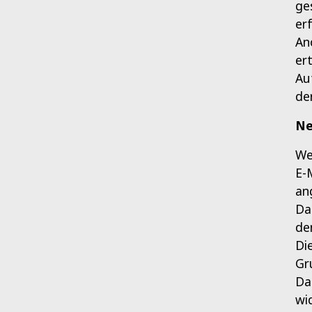
ge
er
An
er
Au
de
Ne
We
E-
an
Da
de
Di
Gru
Da
wi