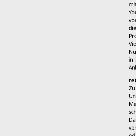
mi
Yo
vo
di
Pr
Vi
Nu
in
An
re
Zu
Un
Me
sc
Da
ve
od