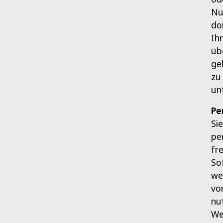
Nu
do
Ih
üb
ge
zu
un
Pe
Si
pe
fr
So
we
vo
nu
We