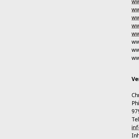
ww
ww
ww
ww
ww
ww
ww
ww
Ve
Ch
Ph
97
Te
in
In