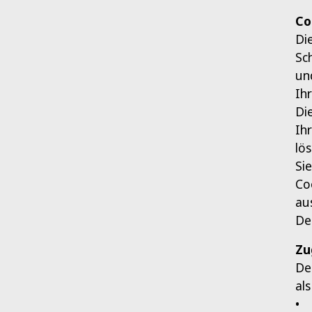
Co
Di
Sc
un
Ih
Di
Ih
lö
Si
Co
au
De
Zu
De
al
• 