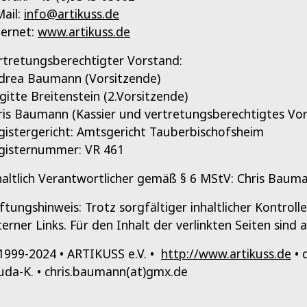
Mail:
info@artikuss.de
ternet:
www.artikuss.de
rtretungsberechtigter Vorstand:
drea Baumann (Vorsitzende)
igitte Breitenstein (2.Vorsitzende)
ris Baumann (Kassier und vertretungsberechtigtes Vor
gistergericht: Amtsgericht Tauberbischofsheim
gisternummer: VR 461
haltlich Verantwortlicher gemäß § 6 MStV: Chris Baum
ftungshinweis: Trotz sorgfältiger inhaltlicher Kontrol
terner Links. Für den Inhalt der verlinkten Seiten sind 
1999-2024 • ARTIKUSS e.V. •
http://www.artikuss.de
• 
uda-K. • chris.baumann(at)gmx.de