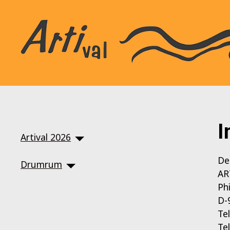
SKIP TO MAIN CONTENT
I
Artival 2026
De
Drumrum
AR
Ph
D-
Te
Te