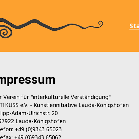
St
mpressum
r Verein für "interkulturelle Verständigung"
TIKUSS e.V. - Künstlerinitiative Lauda-Königshofen
ilipp-Adam-Ulrichstr. 20
97922 Lauda-Königshofen
lefon: +49 (0)9343 65023
lefax: +49 (0)9343 65062