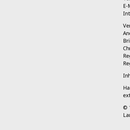
E-
In
Ve
An
Br
Ch
Re
Re
In
Ha
ex
© 
La