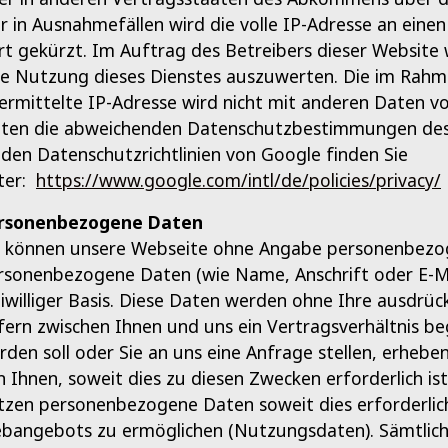
r in Ausnahmefällen wird die volle IP-Adresse an ein
rt gekürzt. Im Auftrag des Betreibers dieser Website
re Nutzung dieses Dienstes auszuwerten. Die im Rah
ermittelte IP-Adresse wird nicht mit anderen Daten 
lten die abweichenden Datenschutzbestimmungen des
 den Datenschutzrichtlinien von Google finden Sie
ter:
https://www.google.com/intl/de/policies/privacy/
rsonenbezogene Daten
e können unsere Webseite ohne Angabe personenbezog
rsonenbezogene Daten (wie Name, Anschrift oder E-Mai
eiwilliger Basis. Diese Daten werden ohne Ihre ausdrü
fern zwischen Ihnen und uns ein Vertragsverhältnis be
rden soll oder Sie an uns eine Anfrage stellen, erh
n Ihnen, soweit dies zu diesen Zwecken erforderlich is
tzen personenbezogene Daten soweit dies erforderlic
bangebots zu ermöglichen (Nutzungsdaten). Sämtlic