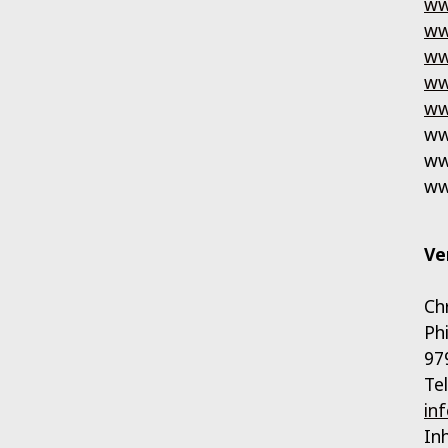
ww
ww
ww
ww
ww
ww
ww
ww
Ve
Ch
Ph
97
Te
in
In