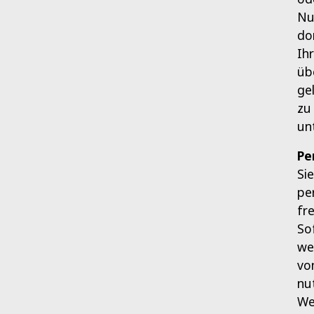
Nu
do
Ih
üb
ge
zu
un
Pe
Si
pe
fr
So
we
vo
nu
We