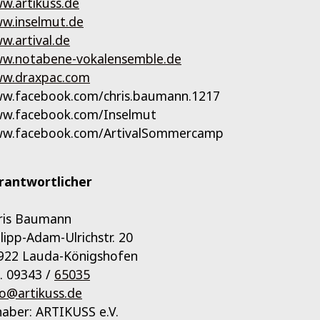
w.artikuss.de
w.inselmut.de
w.artival.de
w.notabene-vokalensemble.de
w.draxpac.com
w.facebook.com/chris.baumann.1217
w.facebook.com/Inselmut
w.facebook.com/ArtivalSommercamp
rantwortlicher
ris Baumann
ilipp-Adam-Ulrichstr. 20
922 Lauda-Königshofen
l. 09343 /
65035
fo@artikuss.de
haber: ARTIKUSS e.V.