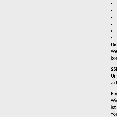
• 
• 
• 
• 
• 
• 
Di
We
ko
SS
Um
ak
Ei
Wi
is
Yo