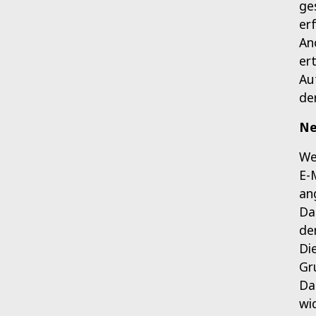
ge
er
An
er
Au
de
Ne
We
E-
an
Da
de
Di
Gru
Da
wi