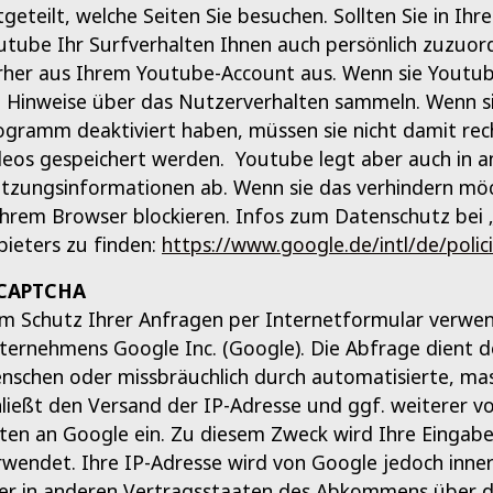
tgeteilt, welche Seiten Sie besuchen. Sollten Sie in I
utube Ihr Surfverhalten Ihnen auch persönlich zuzuord
rher aus Ihrem Youtube-Account aus. Wenn sie Youtube
e Hinweise über das Nutzerverhalten sammeln. Wenn si
ogramm deaktiviert haben, müssen sie nicht damit re
deos gespeichert werden. Youtube legt aber auch in 
tzungsinformationen ab. Wenn sie das verhindern möc
 ihrem Browser blockieren. Infos zum Datenschutz bei 
bieters zu finden:
https://www.google.de/intl/de/polici
CAPTCHA
m Schutz Ihrer Anfragen per Internetformular verwe
ternehmens Google Inc. (Google). Die Abfrage dient d
nschen oder missbräuchlich durch automatisierte, mas
hließt den Versand der IP-Adresse und ggf. weiterer 
ten an Google ein. Zu diesem Zweck wird Ihre Eingabe
rwendet. Ihre IP-Adresse wird von Google jedoch inne
er in anderen Vertragsstaaten des Abkommens über d