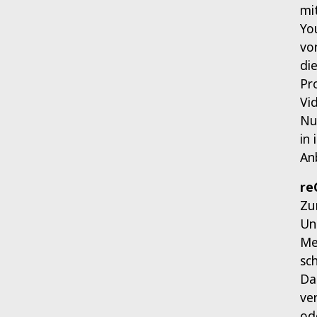
mi
Yo
vo
di
Pr
Vi
Nu
in
An
re
Zu
Un
Me
sc
Da
ve
od