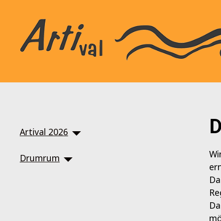
SKIP TO MAIN CONTENT
D
Artival 2026
Wi
Drumrum
er
Da
Re
Da
mö