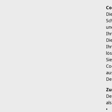
Co
Di
Sc
un
Ih
Di
Ih
lö
Si
Co
au
De
Zu
De
al
• 