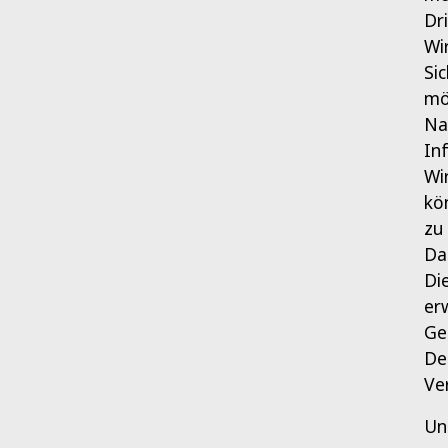
Dr
Wi
Si
mö
Na
In
Wi
kö
zu
Da
Di
er
Ge
De
Ve
Un